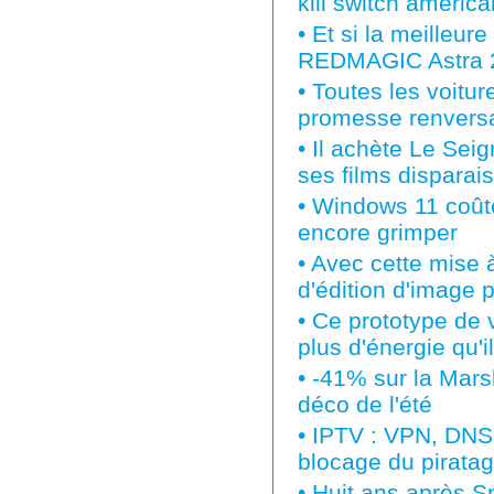
kill switch américa
•
Et si la meilleur
REDMAGIC Astra 2 e
•
Toutes les voiture
promesse renvers
•
Il achète Le Sei
ses films disparai
•
Windows 11 coûte 
encore grimper
•
Avec cette mise à
d'édition d'image 
•
Ce prototype de 
plus d'énergie qu'
•
-41% sur la Mars
déco de l'été
•
IPTV : VPN, DNS,
blocage du piratag
•
Huit ans après S