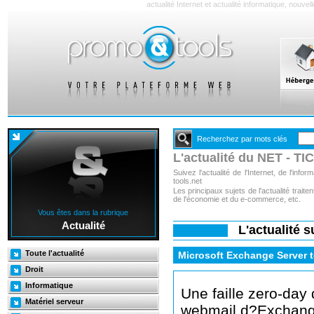
actualité Internet et actualité informatique, nouve
Recherchez par mots clés
L'actualité du NET - TIC
Suivez l'actualité de l'Internet, de l'inf
tools.net
Les principaux sujets de l'actualité trai
de l'économie et du e-commerce, etc.
Vous êtes dans la rubrique
Actualité
L'actualité 
Toute l'actualité
Microsoft Exchange Server to
Droit
Informatique
Une faille zero-day
Matériel serveur
webmail d?Exchange 