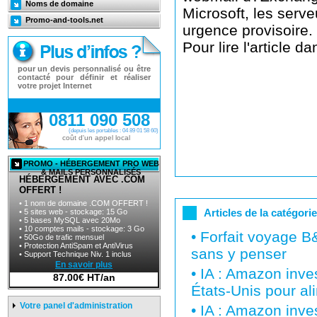
Noms de domaine
Microsoft, les serv
Promo-and-tools.net
urgence provisoire.
Pour lire l'article d
pour un devis personnalisé ou être
contacté pour définir et réaliser
votre projet Internet
0811 090 508
(depuis les portables : 04 89 01 58 60)
coût d'un appel local
PROMO - HÉBERGEMENT PRO WEB
& MAILS PERSONNALISÉS
HÉBERGEMENT AVEC .COM
OFFERT !
• 1 nom de domaine .COM OFFERT !
Articles de la catégori
• 5 sites web - stockage: 15 Go
• 5 bases MySQL avec 20Mo
• 10 comptes mails - stockage: 3 Go
•
Forfait voyage B
• 50Go de trafic mensuel
• Protection AntiSpam et AntiVirus
sans y penser
• Support Technique Niv. 1 inclus
En savoir plus
•
IA : Amazon inves
87.00€ HT/an
États-Unis pour al
Votre panel d'administration
•
IA : Amazon inves