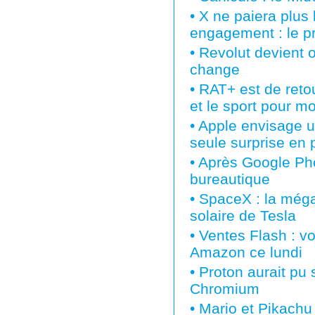
•
X ne paiera plus 
engagement : le p
•
Revolut devient o
change
•
RAT+ est de retou
et le sport pour m
•
Apple envisage un
seule surprise en 
•
Après Google Pho
bureautique
•
SpaceX : la méga 
solaire de Tesla
•
Ventes Flash : vo
Amazon ce lundi
•
Proton aurait pu 
Chromium
•
Mario et Pikachu