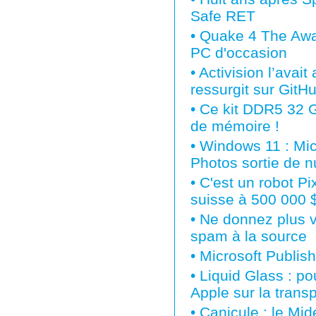
Safe RET
•
Quake 4 The Awak
PC d'occasion
•
Activision l’avai
ressurgit sur GitH
•
Ce kit DDR5 32 G
de mémoire !
•
Windows 11 : Micr
Photos sortie de nu
•
C'est un robot P
suisse à 500 000 $
•
Ne donnez plus vo
spam à la source
•
Microsoft Publish
•
Liquid Glass : po
Apple sur la tran
•
Canicule : le Mi