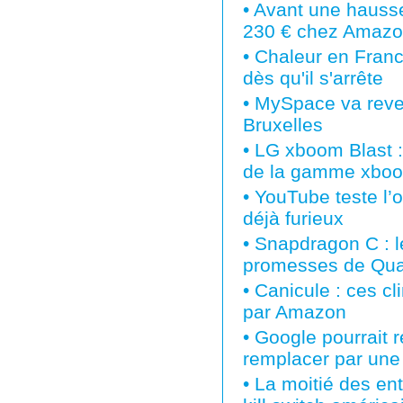
•
Avant une hausse
230 € chez Amaz
•
Chaleur en France
dès qu'il s'arrête
•
MySpace va reven
Bruxelles
•
LG xboom Blast : 
de la gamme xbo
•
YouTube teste l’o
déjà furieux
•
Snapdragon C : le 
promesses de Qua
•
Canicule : ces cl
par Amazon
•
Google pourrait re
remplacer par une
•
La moitié des ent