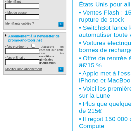
• Identifiant :
États-Unis pour al
•
Ventes Flash : 15
• Mot de passe :
rupture de stock
Identifiants oubliés ?
•
SwitchBot lance k
automatiser toute
Abonnement à la newsletter de
promo-and-tools.net
•
Voitures électri
• Votre prénom :
J'accepte en
bornes de recharg
cochant sur cette
case les
conditions
•
Offre de rentrée
• Votre Email :
générales
d'utilisation
â€‘15 %
Modifier mon abonnement
•
Apple met à l'es
iPhone et MacBoo
•
Voici les premiè
sur la Lune
•
Plus que quelques
de 215€
•
Il reçoit 150 000
Compute