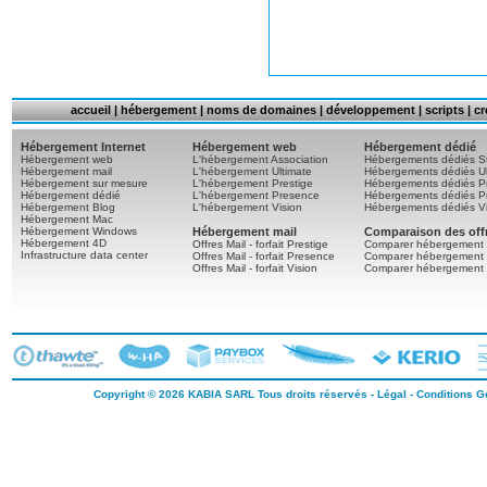
accueil
|
hébergement
|
noms de domaines
|
développement
|
scripts
|
cr
Hébergement Internet
Hébergement web
Hébergement dédié
Hébergement web
L'hébergement Association
Hébergements dédiés S
Hébergement mail
L'hébergement Ultimate
Hébergements dédiés Ul
Hébergement sur mesure
L'hébergement Prestige
Hébergements dédiés Pr
Hébergement dédié
L'hébergement Presence
Hébergements dédiés P
Hébergement Blog
L'hébergement Vision
Hébergements dédiés Vi
Hébergement Mac
Hébergement Windows
Hébergement mail
Comparaison des off
Hébergement 4D
Offres Mail - forfait Prestige
Comparer hébergement 
Infrastructure data center
Offres Mail - forfait Presence
Comparer hébergement
Offres Mail - forfait Vision
Comparer hébergement 
Copyright © 2026
KABIA SARL
Tous droits réservés -
Légal
-
Conditions Gé