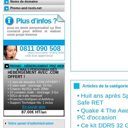
Noms de domaine
Promo-and-tools.net
pour un devis personnalisé ou être
contacté pour définir et réaliser
votre projet Internet
0811 090 508
(depuis les portables : 04 89 01 58 60)
coût d'un appel local
PROMO - HÉBERGEMENT PRO WEB
& MAILS PERSONNALISÉS
HÉBERGEMENT AVEC .COM
OFFERT !
• 1 nom de domaine .COM OFFERT !
Articles de la catégori
• 5 sites web - stockage: 15 Go
• 5 bases MySQL avec 20Mo
• 10 comptes mails - stockage: 3 Go
•
Huit ans après S
• 50Go de trafic mensuel
• Protection AntiSpam et AntiVirus
Safe RET
• Support Technique Niv. 1 inclus
En savoir plus
•
Quake 4 The Awak
87.00€ HT/an
PC d'occasion
Votre panel d'administration
•
Ce kit DDR5 32 G