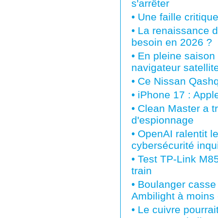
s'arrêter
•
Une faille critiq
•
La renaissance d
besoin en 2026 ?
•
En pleine saison 
navigateur satellit
•
Ce Nissan Qashqa
•
iPhone 17 : Apple
•
Clean Master a tr
d'espionnage
•
OpenAI ralentit 
cybersécurité inqu
•
Test TP-Link M855
train
•
Boulanger casse 
Ambilight à moins
•
Le cuivre pourra