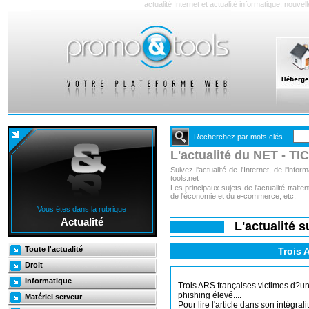
actualité Internet et actualité informatique, nouve
Recherchez par mots clés
L'actualité du NET - TIC
Suivez l'actualité de l'Internet, de l'inf
tools.net
Les principaux sujets de l'actualité trai
de l'économie et du e-commerce, etc.
Vous êtes dans la rubrique
Actualité
L'actualité 
Toute l'actualité
Trois 
Droit
Informatique
Trois ARS françaises victimes d?u
phishing élevé....
Matériel serveur
Pour lire l'article dans son intégrali