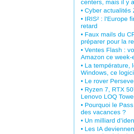
centers, mais il y
•
Cyber actualités
•
IRIS² : l'Europe f
retard
•
Faux mails du CR
préparer pour la r
•
Ventes Flash : vo
Amazon ce week-
•
La température, l
Windows, ce logicie
•
Le rover Perseve
•
Ryzen 7, RTX 507
Lenovo LOQ Tower f
•
Pourquoi le Pass U
des vacances ?
•
Un milliard d’iden
•
Les IA deviennen