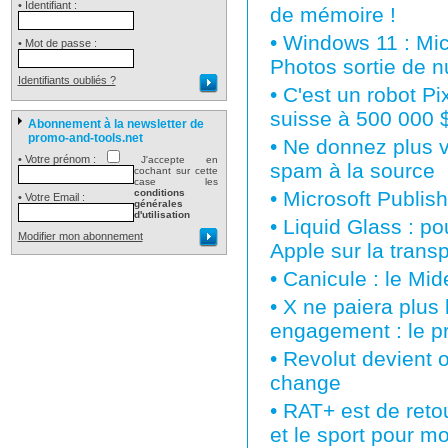
• Identifiant :
de mémoire !
•
Windows 11 : Micr
• Mot de passe :
Photos sortie de nu
Identifiants oubliés ?
•
C'est un robot P
suisse à 500 000 $
Abonnement à la newsletter de
promo-and-tools.net
•
Ne donnez plus vo
• Votre prénom :
J'accepte en
spam à la source
cochant sur cette
case les
conditions
•
Microsoft Publish
• Votre Email :
générales
d'utilisation
•
Liquid Glass : po
Modifier mon abonnement
Apple sur la tran
•
Canicule : le Mi
•
X ne paiera plus 
engagement : le p
•
Revolut devient o
change
•
RAT+ est de retou
et le sport pour m