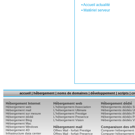
•
Accueil actualité
•
Matériel serveur
accueil
|
hébergement
|
noms de domaines
|
développement
|
scripts
|
cr
Hébergement Internet
Hébergement web
Hébergement dédié
Hébergement web
L'hébergement Association
Hébergements dédiés S
Hébergement mail
L'hébergement Ultimate
Hébergements dédiés Ul
Hébergement sur mesure
L'hébergement Prestige
Hébergements dédiés Pr
Hébergement dédié
L'hébergement Presence
Hébergements dédiés P
Hébergement Blog
L'hébergement Vision
Hébergements dédiés Vi
Hébergement Mac
Hébergement Windows
Hébergement mail
Comparaison des off
Hébergement 4D
Offres Mail - forfait Prestige
Comparer hébergement 
Infrastructure data center
Offres Mail - forfait Presence
Comparer hébergement