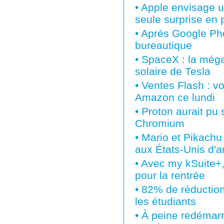
•
Apple envisage un
seule surprise en 
•
Après Google Pho
bureautique
•
SpaceX : la méga 
solaire de Tesla
•
Ventes Flash : vo
Amazon ce lundi
•
Proton aurait pu 
Chromium
•
Mario et Pikachu
aux États-Unis d'ar
•
Avec my kSuite+,
pour la rentrée
•
82% de réduction
les étudiants
•
À peine redémarré