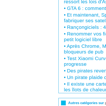
ressort les lois d'
•
GTA 6 : comment
•
Et maintenant, S
fabriquer ses satell
•
Rançongiciels : 4
•
Renommer vos fic
petit logiciel libre
•
Après Chrome, Mi
bloqueurs de pub
•
Test Xiaomi Curv
progresse
•
Des pirates reven
•
Un pirate plaide
•
Il existe une car
les îlots de chaleu
Autres catégories sur