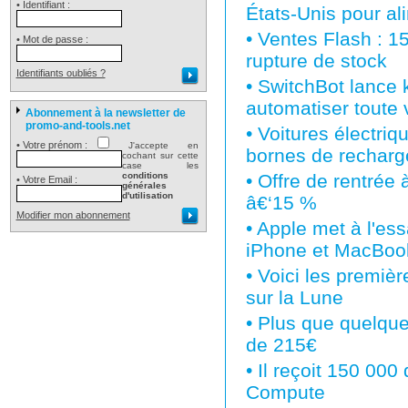
• Identifiant :
États-Unis pour al
•
Ventes Flash : 15
• Mot de passe :
rupture de stock
Identifiants oubliés ?
•
SwitchBot lance k
automatiser toute
Abonnement à la newsletter de
promo-and-tools.net
•
Voitures électri
• Votre prénom :
J'accepte en
bornes de recharg
cochant sur cette
case les
conditions
•
Offre de rentrée
• Votre Email :
générales
d'utilisation
â€‘15 %
Modifier mon abonnement
•
Apple met à l'es
iPhone et MacBoo
•
Voici les premiè
sur la Lune
•
Plus que quelques
de 215€
•
Il reçoit 150 000
Compute