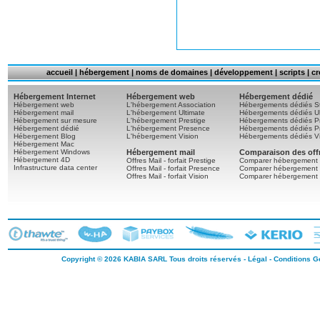
accueil
|
hébergement
|
noms de domaines
|
développement
|
scripts
|
cr
Hébergement Internet
Hébergement web
Hébergement dédié
Hébergement web
L'hébergement Association
Hébergements dédiés S
Hébergement mail
L'hébergement Ultimate
Hébergements dédiés Ul
Hébergement sur mesure
L'hébergement Prestige
Hébergements dédiés Pr
Hébergement dédié
L'hébergement Presence
Hébergements dédiés P
Hébergement Blog
L'hébergement Vision
Hébergements dédiés Vi
Hébergement Mac
Hébergement Windows
Hébergement mail
Comparaison des off
Hébergement 4D
Offres Mail - forfait Prestige
Comparer hébergement 
Infrastructure data center
Offres Mail - forfait Presence
Comparer hébergement
Offres Mail - forfait Vision
Comparer hébergement 
Copyright © 2026
KABIA SARL
Tous droits réservés -
Légal
-
Conditions Gé