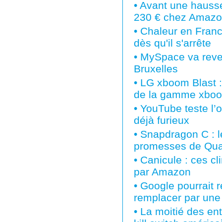
•
Avant une hausse
230 € chez Amaz
•
Chaleur en France
dès qu'il s'arrête
•
MySpace va reven
Bruxelles
•
LG xboom Blast : 
de la gamme xbo
•
YouTube teste l’o
déjà furieux
•
Snapdragon C : le 
promesses de Qua
•
Canicule : ces cl
par Amazon
•
Google pourrait re
remplacer par une
•
La moitié des ent