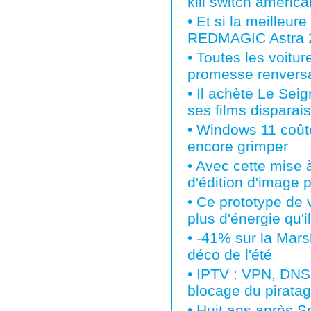
kill switch américa
•
Et si la meilleur
REDMAGIC Astra 2 e
•
Toutes les voiture
promesse renvers
•
Il achète Le Sei
ses films disparai
•
Windows 11 coûte 
encore grimper
•
Avec cette mise à
d'édition d'image 
•
Ce prototype de 
plus d'énergie qu'
•
-41% sur la Mars
déco de l'été
•
IPTV : VPN, DNS,
blocage du piratag
•
Huit ans après S