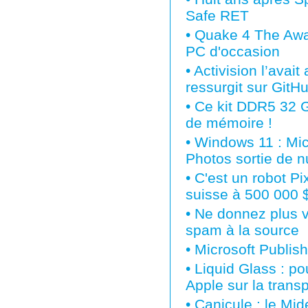
Safe RET
•
Quake 4 The Awak
PC d'occasion
•
Activision l’avai
ressurgit sur GitH
•
Ce kit DDR5 32 G
de mémoire !
•
Windows 11 : Micr
Photos sortie de nu
•
C'est un robot P
suisse à 500 000 $
•
Ne donnez plus vo
spam à la source
•
Microsoft Publish
•
Liquid Glass : po
Apple sur la tran
•
Canicule : le Mi