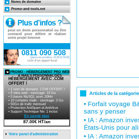
Noms de domaine
Promo-and-tools.net
pour un devis personnalisé ou être
contacté pour définir et réaliser
votre projet Internet
0811 090 508
(depuis les portables : 04 89 01 58 60)
coût d'un appel local
PROMO - HÉBERGEMENT PRO WEB
& MAILS PERSONNALISÉS
HÉBERGEMENT AVEC .COM
OFFERT !
• 1 nom de domaine .COM OFFERT !
Articles de la catégori
• 5 sites web - stockage: 15 Go
• 5 bases MySQL avec 20Mo
• 10 comptes mails - stockage: 3 Go
•
Forfait voyage B
• 50Go de trafic mensuel
• Protection AntiSpam et AntiVirus
sans y penser
• Support Technique Niv. 1 inclus
En savoir plus
•
IA : Amazon inves
87.00€ HT/an
États-Unis pour al
Votre panel d'administration
•
IA : Amazon inves