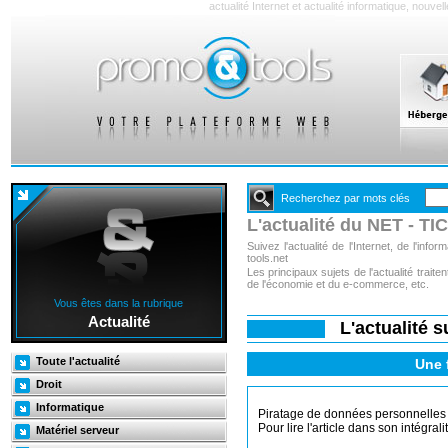
actualité Internet et actualité informatique, nouve
Recherchez par mots clés
L'actualité du NET - TIC
Suivez l'actualité de l'Internet, de l'inf
tools.net
Les principaux sujets de l'actualité trai
de l'économie et du e-commerce, etc.
Vous êtes dans la rubrique
Actualité
L'actualité 
Toute l'actualité
Une 
Droit
Informatique
Piratage de données personnelles p
Pour lire l'article dans son intégrali
Matériel serveur