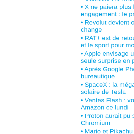
•
X ne paiera plus 
engagement : le p
•
Revolut devient o
change
•
RAT+ est de retou
et le sport pour m
•
Apple envisage un
seule surprise en 
•
Après Google Pho
bureautique
•
SpaceX : la méga 
solaire de Tesla
•
Ventes Flash : vo
Amazon ce lundi
•
Proton aurait pu 
Chromium
•
Mario et Pikachu