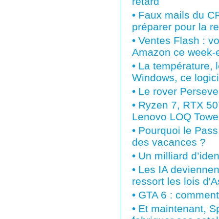
retard
•
Faux mails du CR
préparer pour la r
•
Ventes Flash : vo
Amazon ce week-
•
La température, l
Windows, ce logicie
•
Le rover Perseve
•
Ryzen 7, RTX 507
Lenovo LOQ Tower f
•
Pourquoi le Pass U
des vacances ?
•
Un milliard d’iden
•
Les IA deviennen
ressort les lois d'
•
GTA 6 : comment
•
Et maintenant, S