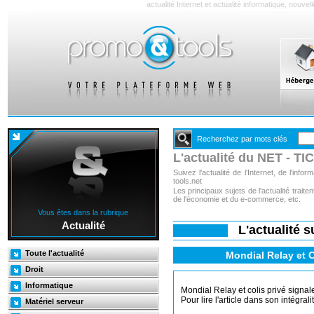
actualité Internet et actualité informatique, nouve
Recherchez par mots clés
L'actualité du NET - TIC
Suivez l'actualité de l'Internet, de l'inf
tools.net
Les principaux sujets de l'actualité trai
de l'économie et du e-commerce, etc.
Vous êtes dans la rubrique
Actualité
L'actualité 
Toute l'actualité
Mondial Relay et C
Droit
Informatique
Mondial Relay et colis privé signal
Pour lire l'article dans son intégrali
Matériel serveur