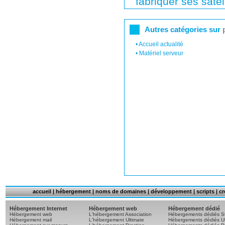
fabriquer ses satell
Autres catégories sur
•
Accueil actualité
•
Matériel serveur
accueil
|
hébergement
|
noms de domaines
|
développement
|
scripts
|
cr
Hébergement Internet
Hébergement web
Hébergement dédié
Hébergement web
L'hébergement Association
Hébergements dédiés S
Hébergement mail
L'hébergement Ultimate
Hébergements dédiés Ul