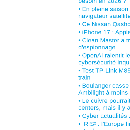
besoin en 2026 ?
•
En pleine saison 
navigateur satellit
•
Ce Nissan Qashqa
•
iPhone 17 : Apple
•
Clean Master a tr
d'espionnage
•
OpenAI ralentit 
cybersécurité inqu
•
Test TP-Link M855
train
•
Boulanger casse 
Ambilight à moins
•
Le cuivre pourra
centers, mais il y
•
Cyber actualités
•
IRIS² : l'Europe f