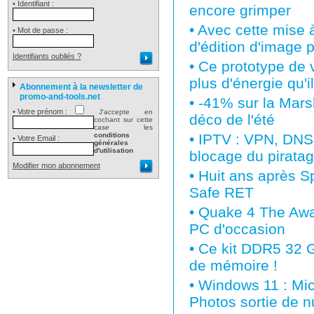
• Identifiant :
encore grimper
•
Avec cette mise à
• Mot de passe :
d'édition d'image 
Identifiants oubliés ?
•
Ce prototype de 
plus d'énergie qu'
Abonnement à la newsletter de
promo-and-tools.net
•
-41% sur la Mars
• Votre prénom :
J'accepte en
déco de l'été
cochant sur cette
case les
conditions
•
IPTV : VPN, DNS,
• Votre Email :
générales
d'utilisation
blocage du piratag
Modifier mon abonnement
•
Huit ans après S
Safe RET
•
Quake 4 The Awak
PC d'occasion
•
Ce kit DDR5 32 G
de mémoire !
•
Windows 11 : Micr
Photos sortie de nu