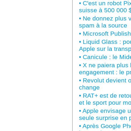
•
C'est un robot P
suisse à 500 000 $
•
Ne donnez plus vo
spam à la source
•
Microsoft Publish
•
Liquid Glass : po
Apple sur la tran
•
Canicule : le Mi
•
X ne paiera plus 
engagement : le p
•
Revolut devient o
change
•
RAT+ est de retou
et le sport pour m
•
Apple envisage un
seule surprise en 
•
Après Google Pho