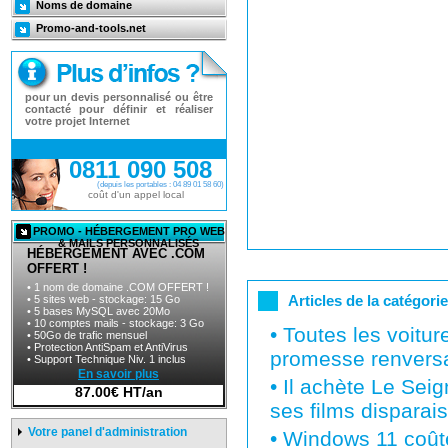
Noms de domaine
Promo-and-tools.net
pour un devis personnalisé ou être
contacté pour définir et réaliser
votre projet Internet
0811 090 508
(depuis les portables : 04 89 01 58 60)
coût d'un appel local
PROMO - HÉBERGEMENT PRO WEB
& MAILS PERSONNALISÉS
HÉBERGEMENT AVEC .COM
OFFERT !
• 1 nom de domaine .COM OFFERT !
Articles de la catégori
• 5 sites web - stockage: 15 Go
• 5 bases MySQL avec 20Mo
• 10 comptes mails - stockage: 3 Go
•
Toutes les voiture
• 50Go de trafic mensuel
• Protection AntiSpam et AntiVirus
promesse renvers
• Support Technique Niv. 1 inclus
En savoir plus
•
Il achète Le Sei
87.00€ HT/an
ses films disparai
Votre panel d'administration
•
Windows 11 coûte 