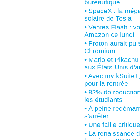
bureautique
•
SpaceX : la méga 
solaire de Tesla
•
Ventes Flash : vo
Amazon ce lundi
•
Proton aurait pu 
Chromium
•
Mario et Pikachu
aux États-Unis d'ar
•
Avec my kSuite+,
pour la rentrée
•
82% de réduction
les étudiants
•
À peine redémarré
s'arrêter
•
Une faille critiq
•
La renaissance d